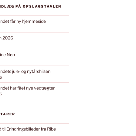
INDLÆG PÅ OPSLAGSTAVLEN
ndet får ny hjemmeside
on 2026
ine Nørr
dets jule- og nytårshilsen
5
det har fået nye vedtægter
5
NTARER
d
til
Erindringsbilleder fra Ribe