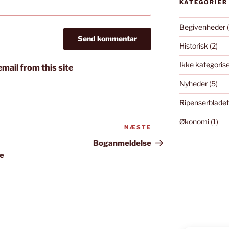
KATEGORIER
Begivenheder
(
Historisk
(2)
Ikke kategoris
mail from this site
Nyheder
(5)
Ripenserbladet
Økonomi
(1)
NÆSTE
Næste
indlæg
Boganmeldelse
e