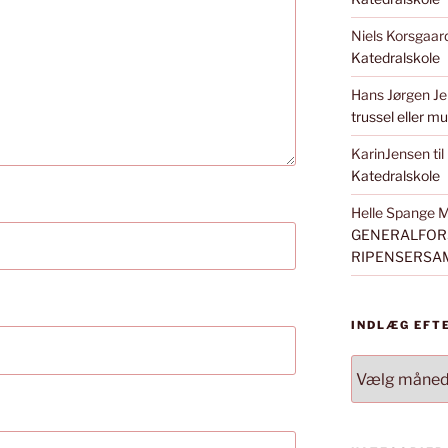
Niels Korsgaar
Katedralskole
Hans Jørgen J
trussel eller m
KarinJensen
til
Katedralskole
Helle Spange 
GENERALFORS
RIPENSERSA
INDLÆG EFT
INDLÆG
EFTER
MÅNED