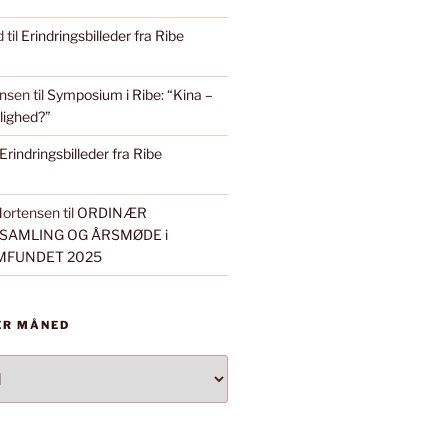
d
til
Erindringsbilleder fra Ribe
ensen
til
Symposium i Ribe: “Kina –
ulighed?”
Erindringsbilleder fra Ribe
Mortensen
til
ORDINÆR
AMLING OG ÅRSMØDE i
MFUNDET 2025
ER MÅNED