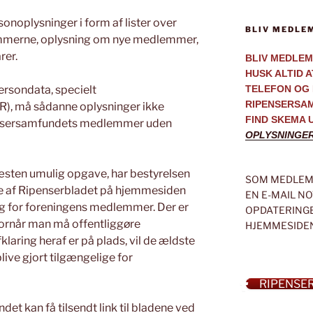
onoplysninger i form af lister over
BLIV MEDLE
merne, oplysning om nye medlemmer,
rer.
BLIV MEDLEM
HUSK ALTID 
ersondata, specielt
TELEFON OG 
RIPENSERSA
), må sådanne oplysninger ikke
FIND SKEMA 
pensersamfundets medlemmer uden
OPLYSNINGE
næsten umulig opgave, har bestyrelsen
SOM MEDLEM 
umre af Ripenserbladet på hjemmesiden
EN E-MAIL N
lig for foreningens medlemmer. Der er
OPDATERINGE
hvornår man må offentliggøre
HJEMMESIDE
klaring heraf er på plads, vil de ældste
live gjort tilgængelige for
RIPENSE
 kan få tilsendt link til bladene ved