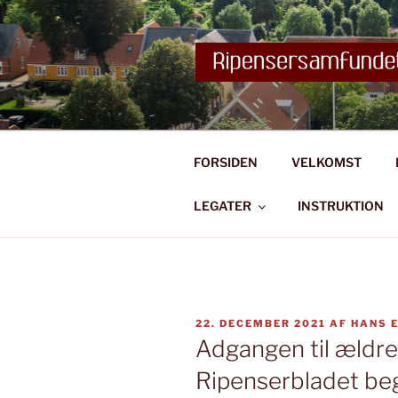
Videre
til
indhold
FORSIDEN
VELKOMST
LEGATER
INSTRUKTION
UDGIVET
22. DECEMBER 2021
AF
HANS 
DEN
Adgangen til ældre
Ripenserbladet be