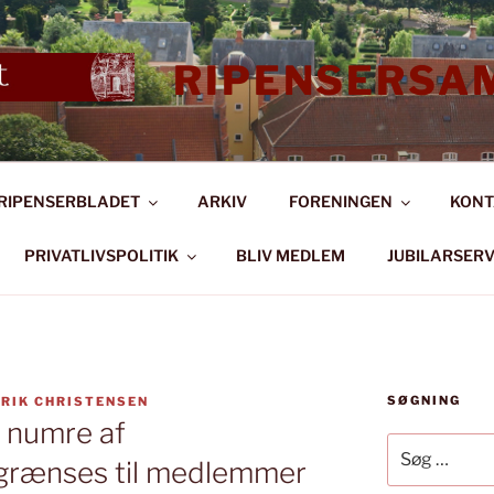
RIPENSERSA
RIPENSERBLADET
ARKIV
FORENINGEN
KONT
PRIVATLIVSPOLITIK
BLIV MEDLEM
JUBILARSERV
SØGNING
ERIK CHRISTENSEN
 numre af
Søg
grænses til medlemmer
efter: