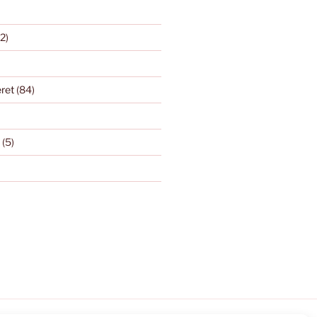
2)
eret
(84)
(5)