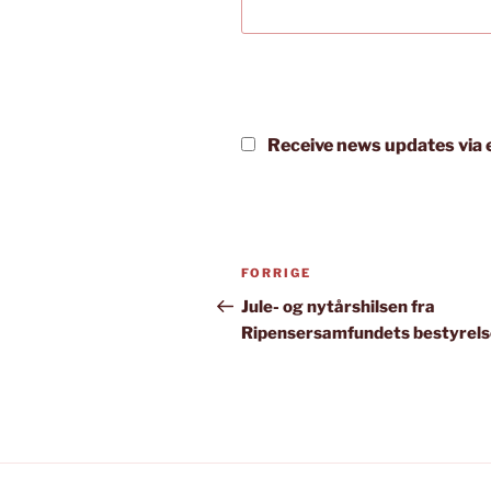
Receive news updates via e
Indlægsnavigation
Forrige
FORRIGE
indlæg
Jule- og nytårshilsen fra
Ripensersamfundets bestyrels