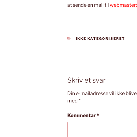
at sende en mail til
webmaster@
KATEGORIER
IKKE KATEGORISERET
Skriv et svar
Din e-mailadresse vil ikke blive
med
*
Kommentar
*