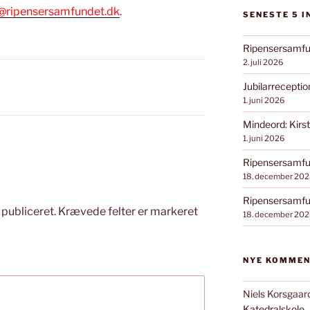
ripensersamfundet.dk
.
SENESTE 5 
Ripensersamfu
2. juli 2026
Jubilarrecepti
1. juni 2026
Mindeord: Kirst
1. juni 2026
Ripensersamfun
18. december 202
Ripensersamfun
 publiceret.
Krævede felter er markeret
18. december 202
NYE KOMME
Niels Korsgaar
Katedralskole