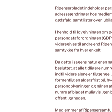
Ripenserbladet indeholder pers
adresseændringer hos medlem
dødsfald, samt lister over jubila
I henhold til lovgivningen om p
persondataforordningen (GDPR
videregives til andre end Ri
samtykke fra hver enkelt.
Da dette i sagens natur er en 
besluttet, at alle tidligere n
indtil videre alene er tilgænge
formentlig en aldersfrist på, 
personoplysninger, og når en af
numre af bladet muligvis igen b
offentliggheden.
Medlemmer af Ripensersamfundet