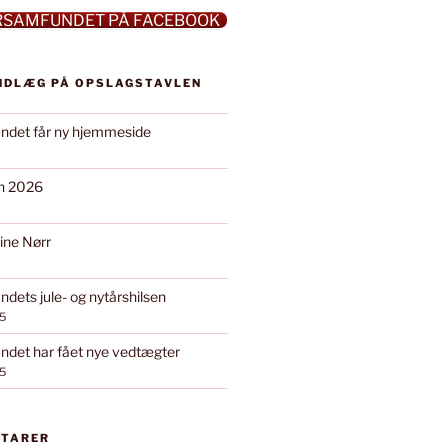
RSAMFUNDET PÅ FACEBOOK
INDLÆG PÅ OPSLAGSTAVLEN
ndet får ny hjemmeside
on 2026
ine Nørr
dets jule- og nytårshilsen
5
det har fået nye vedtægter
5
NTARER