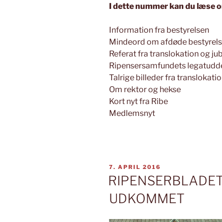
I dette nummer kan du læse 
Information fra bestyrelsen
Mindeord om afdøde bestyre
Referat fra translokation og ju
Ripensersamfundets legatudd
Talrige billeder fra translokati
Om rektor og hekse
Kort nyt fra Ribe
Medlemsnyt
UDGIVET
7. APRIL 2016
DEN
RIPENSERBLADET 
UDKOMMET