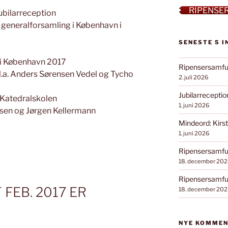
RIPENSE
jubilarreception
generalforsamling i København i
SENESTE 5 
i København 2017
Ripensersamfu
.a. Anders Sørensen Vedel og Tycho
2. juli 2026
Jubilarrecepti
 Katedralskolen
1. juni 2026
sen og Jørgen Kellermann
Mindeord: Kirst
1. juni 2026
Ripensersamfun
18. december 202
Ripensersamfun
FEB. 2017 ER
18. december 202
NYE KOMME