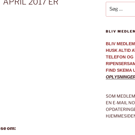
APRIL 2017 ER
Søg
efter:
BLIV MEDLE
BLIV MEDLEM
HUSK ALTID 
TELEFON OG 
RIPENSERSA
FIND SKEMA 
OPLYSNINGE
SOM MEDLEM 
EN E-MAIL N
OPDATERINGE
HJEMMESIDE
æse om: