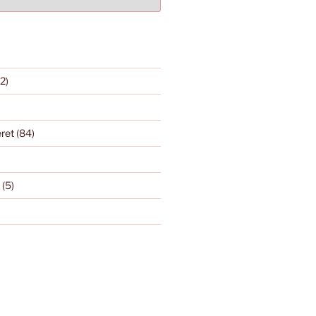
2)
eret
(84)
(5)