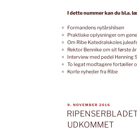
I dette nummer kan du bl.a. l
Formandens nytårshilsen
Praktiske oplysninger om gene
Om Ribe Katedralskoles juleaf
Rektor Bennike om sit første år
Interview med pedel Henning S
To legat modtagere fortæller 
Korte nyheder fra Ribe
UDGIVET
9. NOVEMBER 2016
DEN
RIPENSERBLADET 
UDKOMMET