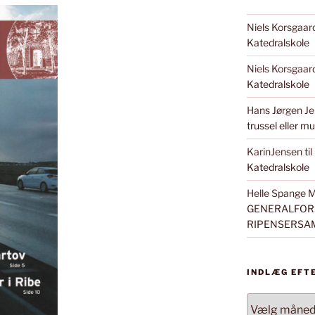
Niels Korsgaar
Katedralskole
Niels Korsgaar
Katedralskole
Hans Jørgen J
trussel eller m
KarinJensen
til
Katedralskole
Helle Spange 
GENERALFORS
RIPENSERSA
INDLÆG EFT
INDLÆG