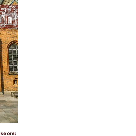
æse om: