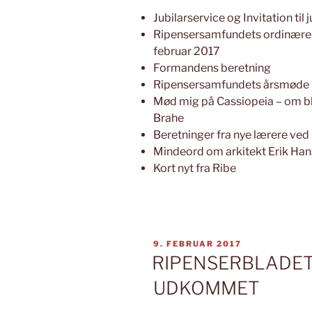
Jubilarservice og Invitation til 
Ripensersamfundets ordinære 
februar 2017
Formandens beretning
Ripensersamfundets årsmøde 
Mød mig på Cassiopeia – om bl
Brahe
Beretninger fra nye lærere ved
Mindeord om arkitekt Erik Han
Kort nyt fra Ribe
UDGIVET
9. FEBRUAR 2017
DEN
RIPENSERBLADET 
UDKOMMET