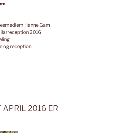
om:
lsesmedlem Hanne Gam
bilarreception 2016
eling
on og reception
APRIL 2016 ER