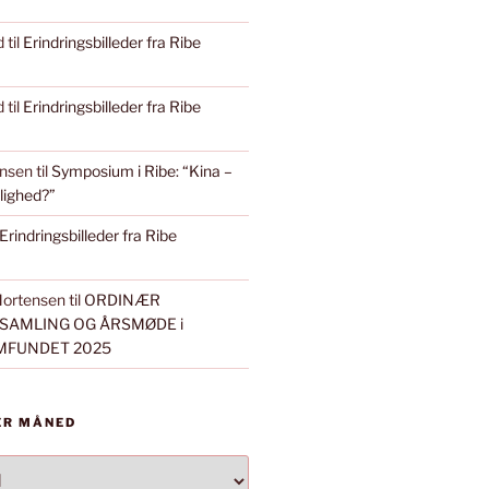
d
til
Erindringsbilleder fra Ribe
d
til
Erindringsbilleder fra Ribe
ensen
til
Symposium i Ribe: “Kina –
ulighed?”
Erindringsbilleder fra Ribe
Mortensen
til
ORDINÆR
AMLING OG ÅRSMØDE i
MFUNDET 2025
ER MÅNED