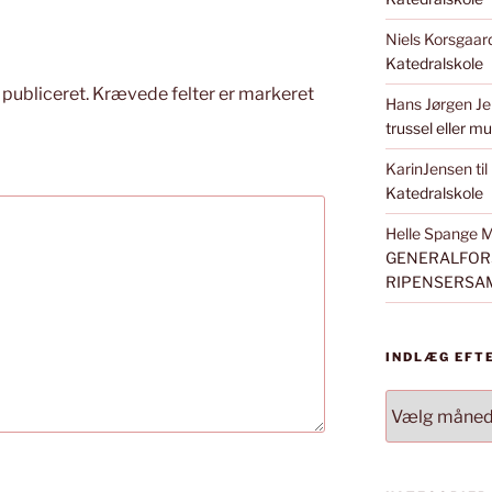
Niels Korsgaar
Katedralskole
 publiceret.
Krævede felter er markeret
Hans Jørgen J
trussel eller m
KarinJensen
til
Katedralskole
Helle Spange 
GENERALFORS
RIPENSERSA
INDLÆG EFT
INDLÆG
EFTER
MÅNED