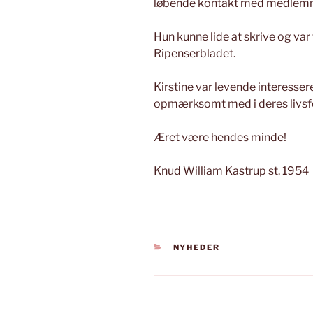
løbende kontakt med medlemme
Hun kunne lide at skrive og var fo
Ripenserbladet.
Kirstine var levende interesse
opmærksomt med i deres livsf
Æret være hendes minde!
Knud William Kastrup st. 1954
KATEGORIER
NYHEDER