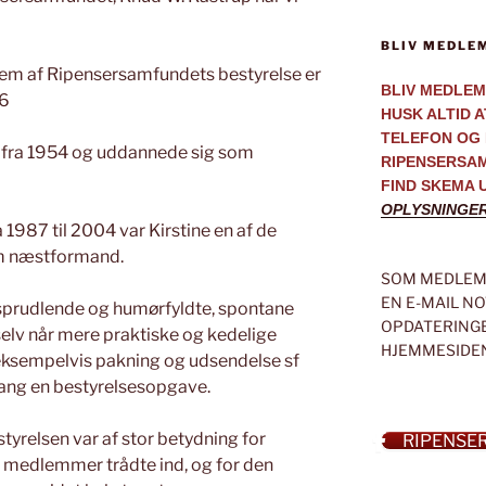
BLIV MEDLE
lem af Ripensersamfundets bestyrelse er
BLIV MEDLEM
26
HUSK ALTID 
TELEFON OG 
t fra 1954 og uddannede sig som
RIPENSERSA
FIND SKEMA 
OPLYSNINGE
1987 til 2004 var Kirstine en af de
om næstformand.
SOM MEDLEM 
EN E-MAIL N
prudlende og humørfyldte, spontane
OPDATERINGE
selv når mere praktiske og kedelige
HJEMMESIDE
eksempelvis pakning og udsendelse sf
ang en bestyrelsesopgave.
tyrelsen var af stor betydning for
RIPENSE
ye medlemmer trådte ind, og for den