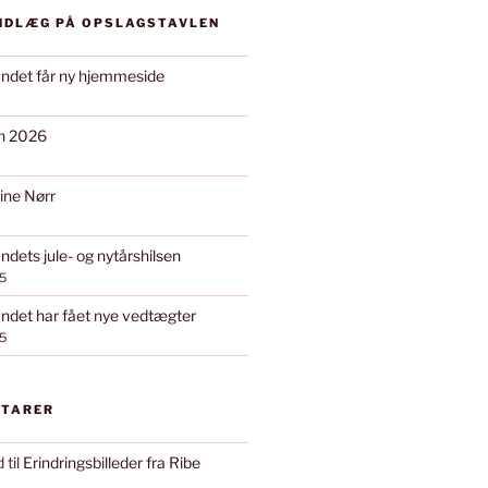
INDLÆG PÅ OPSLAGSTAVLEN
ndet får ny hjemmeside
on 2026
ine Nørr
dets jule- og nytårshilsen
5
det har fået nye vedtægter
5
NTARER
d
til
Erindringsbilleder fra Ribe