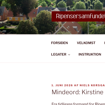
Videre
til
indhold
FORSIDEN
VELKOMST
LEGATER
INSTRUKTION
UDGIVET
1. JUNI 2026
AF
NIELS KORSG
DEN
Mindeord: Kirstine
Fra tidligere formand for Ripe