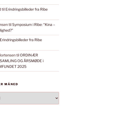
d
til
Erindringsbilleder fra Ribe
ensen
til
Symposium i Ribe: “Kina –
ulighed?”
Erindringsbilleder fra Ribe
Mortensen
til
ORDINÆR
AMLING OG ÅRSMØDE i
MFUNDET 2025
ER MÅNED