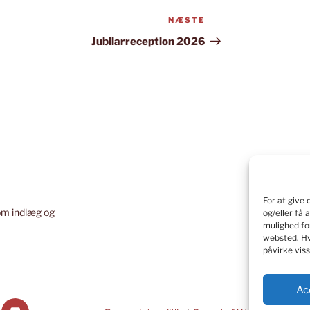
NÆSTE
Næste
indlæg
Jubilarreception 2026
For at give
om indlæg og
og/eller få 
mulighed fo
websted.
Hv
påvirke viss
Ac
EDIN
FLICKR