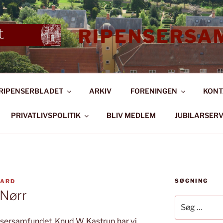
RIPENSERSA
RIPENSERBLADET
ARKIV
FORENINGEN
KONT
PRIVATLIVSPOLITIK
BLIV MEDLEM
JUBILARSERV
SØGNING
AARD
 Nørr
Søg
efter:
nsersamfundet, Knud W. Kastrup har vi