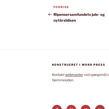
Indlægsnavigation
Forrige
FORRIGE
indlæg
Ripensersamfundets jule- og
nytårshilsen
KONSTRUERET I WORD PRESS
Kontakt
webmaster
ved spørgsmål 
hjemmesiden.
FACEBOOK
INSTAGRAM
TWITTER
LINK