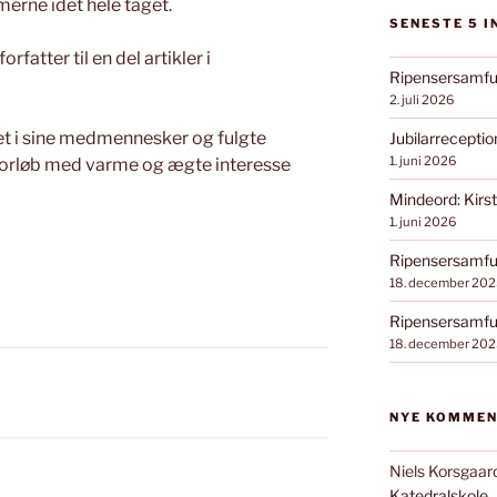
rne idet hele taget.
SENESTE 5 
rfatter til en del artikler i
Ripensersamfu
2. juli 2026
ret i sine medmennesker og fulgte
Jubilarrecepti
1. juni 2026
orløb med varme og ægte interesse
Mindeord: Kirst
1. juni 2026
Ripensersamfun
18. december 202
Ripensersamfun
18. december 202
NYE KOMME
Niels Korsgaar
Katedralskole