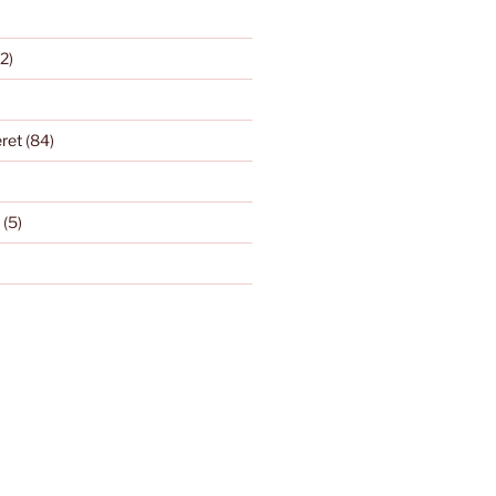
2)
eret
(84)
(5)