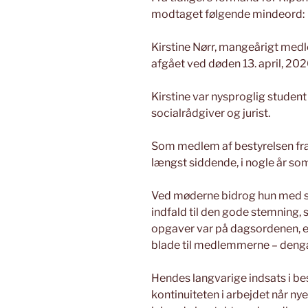
modtaget følgende mindeord:
Kirstine Nørr, mangeårigt med
afgået ved døden 13. april, 20
Kirstine var nysproglig studen
socialrådgiver og jurist.
Som medlem af bestyrelsen fra 
længst siddende, i nogle år s
Ved møderne bidrog hun med s
indfald til den gode stemning, 
opgaver var på dagsordenen, 
blade til medlemmerne – deng
Hendes langvarige indsats i bes
kontinuiteten i arbejdet når n