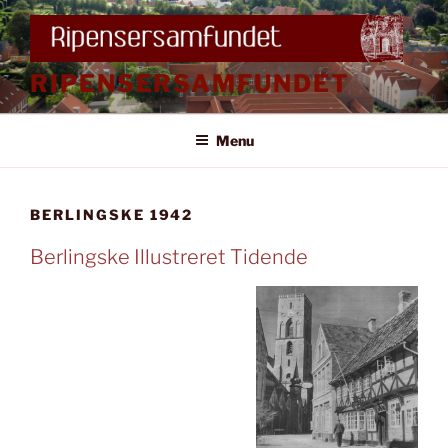
Videre
til
indhold
RIPENSERSAMFUNDET
Menu
BERLINGSKE 1942
Berlingske Illustreret Tidende