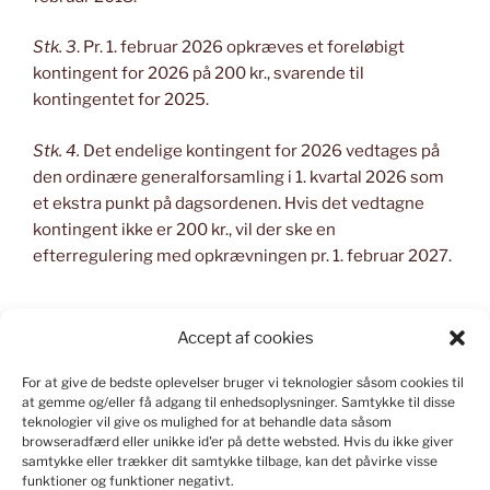
Stk. 3
. Pr. 1. februar 2026 opkræves et foreløbigt
kontingent for 2026 på 200 kr., svarende til
kontingentet for 2025.
Stk. 4.
Det endelige kontingent for 2026 vedtages på
den ordinære generalforsamling i 1. kvartal 2026 som
et ekstra punkt på dagsordenen. Hvis det vedtagne
kontingent ikke er 200 kr., vil der ske en
efterregulering med opkrævningen pr. 1. februar 2027.
Accept af cookies
For at give de bedste oplevelser bruger vi teknologier såsom cookies til
KONSTRUERET I WORD PRESS
at gemme og/eller få adgang til enhedsoplysninger.
Samtykke til disse
teknologier vil give os mulighed for at behandle data såsom
Kontakt
webmaster
ved spørgsmål om indlæg og
browseradfærd eller unikke id'er på dette websted.
Hvis du ikke giver
samtykke eller trækker dit samtykke tilbage, kan det påvirke visse
hjemmesiden.
funktioner og funktioner negativt.