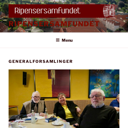
Videre
til
indhold
RIPENSERSAMFUNDET
Menu
GENERALFORSAMLINGER