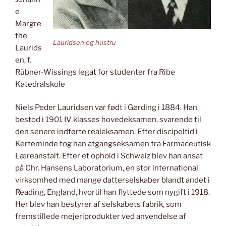
e
Margre
the
Lauridsen og hustru
Laurids
en, f.
Rübner-Wissings legat for studenter fra Ribe
Katedralskole
Niels Peder Lauridsen var født i Gørding i 1884. Han
bestod i 1901 IV klasses hovedeksamen, svarende til
den senere indførte realeksamen. Efter discipeltid i
Kerteminde tog han afgangseksamen fra Farmaceutisk
Læreanstalt. Efter et ophold i Schweiz blev han ansat
på Chr. Hansens Laboratorium, en stor international
virksomhed med mange datterselskaber blandt andet i
Reading, England, hvortil han flyttede som nygift i 1918.
Her blev han bestyrer af selskabets fabrik, som
fremstillede mejeriprodukter ved anvendelse af