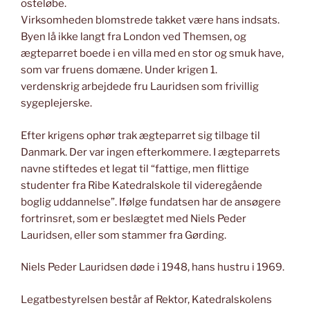
osteløbe.
Virksomheden blomstrede takket være hans indsats.
Byen lå ikke langt fra London ved Themsen, og
ægteparret boede i en villa med en stor og smuk have,
som var fruens domæne. Under krigen 1.
verdenskrig arbejdede fru Lauridsen som frivillig
sygeplejerske.
Efter krigens ophør trak ægteparret sig tilbage til
Danmark. Der var ingen efterkommere. I ægteparrets
navne stiftedes et legat til “fattige, men flittige
studenter fra Ribe Katedralskole til videregående
boglig uddannelse”. Ifølge fundatsen har de ansøgere
fortrinsret, som er beslægtet med Niels Peder
Lauridsen, eller som stammer fra Gørding.
Niels Peder Lauridsen døde i 1948, hans hustru i 1969.
Legatbestyrelsen består af Rektor, Katedralskolens