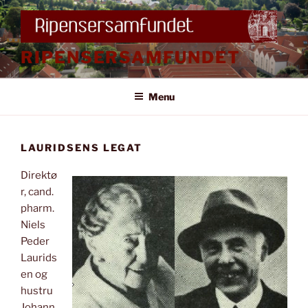
Videre
til
indhold
RIPENSERSAMFUNDET
Menu
LAURIDSENS LEGAT
Direktø
r, cand.
pharm.
Niels
Peder
Laurids
en og
hustru
Johann