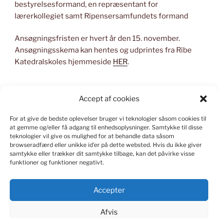
bestyrelsesformand, en repræsentant for
lærerkollegiet samt Ripensersamfundets formand
Ansøgningsfristen er hvert år den 15. november.
Ansøgningsskema kan hentes og udprintes fra Ribe
Katedralskoles hjemmeside
HER
.
Accept af cookies
For at give de bedste oplevelser bruger vi teknologier såsom cookies til
KONSTRUERET I WORD PRESS
at gemme og/eller få adgang til enhedsoplysninger.
Samtykke til disse
teknologier vil give os mulighed for at behandle data såsom
Kontakt
webmaster
ved spørgsmål om indlæg og
browseradfærd eller unikke id'er på dette websted.
Hvis du ikke giver
samtykke eller trækker dit samtykke tilbage, kan det påvirke visse
hjemmesiden.
funktioner og funktioner negativt.
Accepter
Afvis
FACEBOOK
INSTAGRAM
TWITTER
LINKEDIN
FLICKR