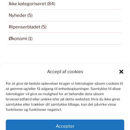
Ikke kategoriseret
(84)
Nyheder
(5)
Ripenserbladet
(5)
Økonomi
(1)
Accept af cookies
For at give de bedste oplevelser bruger vi teknologier såsom cookies til
KONSTRUERET I WORD PRESS
at gemme og/eller få adgang til enhedsoplysninger.
Samtykke til disse
teknologier vil give os mulighed for at behandle data såsom
Kontakt
webmaster
ved spørgsmål om indlæg og
browseradfærd eller unikke id'er på dette websted.
Hvis du ikke giver
samtykke eller trækker dit samtykke tilbage, kan det påvirke visse
hjemmesiden.
funktioner og funktioner negativt.
Accepter