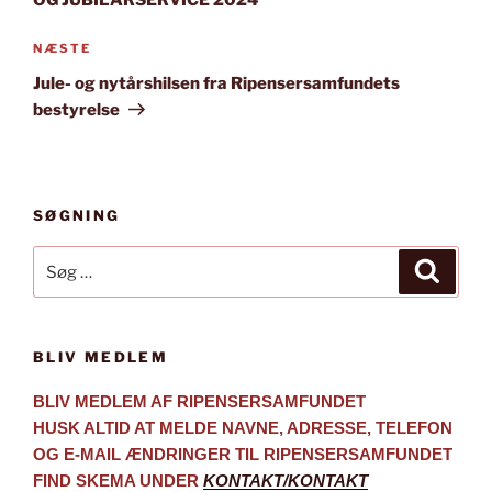
OG JUBILARSERVICE 2024
Næste
NÆSTE
indlæg
Jule- og nytårshilsen fra Ripensersamfundets
bestyrelse
SØGNING
Søg
Søg
efter:
BLIV MEDLEM
BLIV MEDLEM AF RIPENSERSAMFUNDET
HUSK ALTID AT MELDE NAVNE, ADRESSE, TELEFON
OG E-MAIL ÆNDRINGER TIL RIPENSERSAMFUNDET
FIND SKEMA UNDER
KONTAKT/KONTAKT