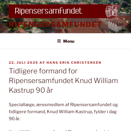
Videre
til
indhold
RIPENSERSAMFUNDET
Menu
UDGIVET
22. JULI 2025
AF
HANS ERIK CHRISTENSEN
DEN
Tidligere formand for
Ripensersamfundet Knud William
Kastrup 90 år
Speciallæge, æresmedlem af Ripensersamfundet og
tidligere formand, Knud William Kastrup, fylder i dag
90 år.