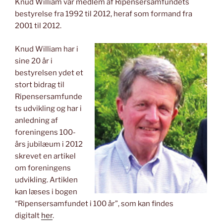
Knud William var medlem af Ripensersamfundets
bestyrelse fra 1992 til 2012, heraf som formand fra
2001 til 2012.
Knud William har i
sine 20 år i
bestyrelsen ydet et
stort bidrag til
Ripensersamfunde
ts udvikling og har i
anledning af
foreningens 100-
års jubilæum i 2012
skrevet en artikel
om foreningens
udvikling. Artiklen
kan læses i bogen
“Ripensersamfundet i 100 år”, som kan findes
digitalt
her
.