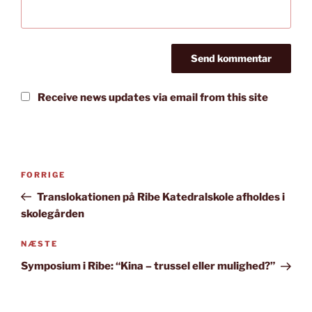
Receive news updates via email from this site
Indlægsnavigation
Forrige
FORRIGE
indlæg
Translokationen på Ribe Katedralskole afholdes i
skolegården
Næste
NÆSTE
indlæg
Symposium i Ribe: “Kina – trussel eller mulighed?”