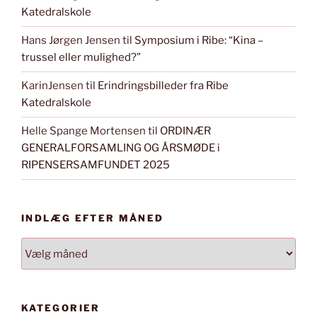
Katedralskole
Hans Jørgen Jensen
til
Symposium i Ribe: “Kina –
trussel eller mulighed?”
KarinJensen
til
Erindringsbilleder fra Ribe
Katedralskole
Helle Spange Mortensen
til
ORDINÆR
GENERALFORSAMLING OG ÅRSMØDE i
RIPENSERSAMFUNDET 2025
INDLÆG EFTER MÅNED
INDLÆG
EFTER
MÅNED
KATEGORIER