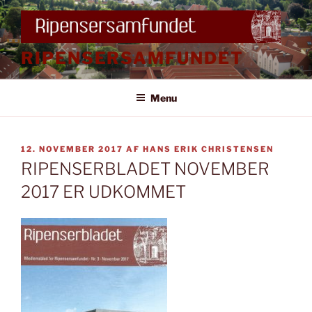
Videre
til
indhold
RIPENSERSAMFUNDET
Menu
UDGIVET
12. NOVEMBER 2017
AF
HANS ERIK CHRISTENSEN
DEN
RIPENSERBLADET NOVEMBER
2017 ER UDKOMMET