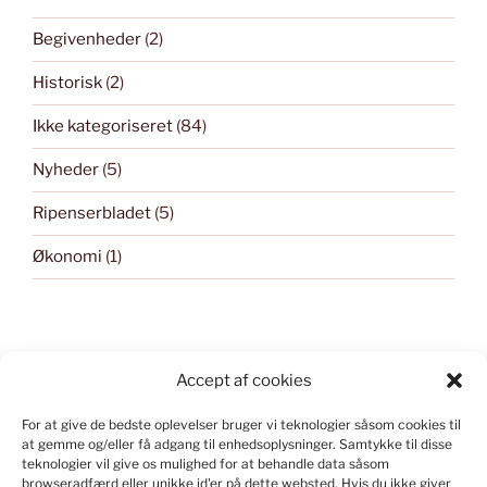
Begivenheder
(2)
Historisk
(2)
Ikke kategoriseret
(84)
Nyheder
(5)
Ripenserbladet
(5)
Økonomi
(1)
Accept af cookies
For at give de bedste oplevelser bruger vi teknologier såsom cookies til
KONSTRUERET I WORD PRESS
at gemme og/eller få adgang til enhedsoplysninger.
Samtykke til disse
teknologier vil give os mulighed for at behandle data såsom
Kontakt
webmaster
ved spørgsmål om indlæg og
browseradfærd eller unikke id'er på dette websted.
Hvis du ikke giver