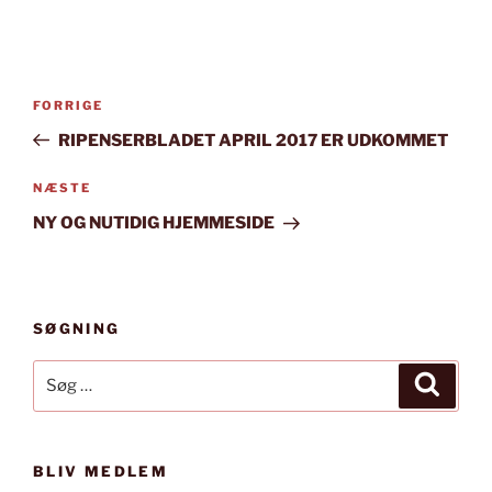
Indlægsnavigation
Forrige
FORRIGE
indlæg
RIPENSERBLADET APRIL 2017 ER UDKOMMET
Næste
NÆSTE
indlæg
NY OG NUTIDIG HJEMMESIDE
SØGNING
Søg
Søg
efter:
BLIV MEDLEM