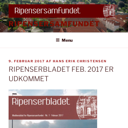
Videre
til
indhold
RIPENSERSAMFUNDET
Menu
UDGIVET
9. FEBRUAR 2017
AF
HANS ERIK CHRISTENSEN
DEN
RIPENSERBLADET FEB. 2017 ER
UDKOMMET