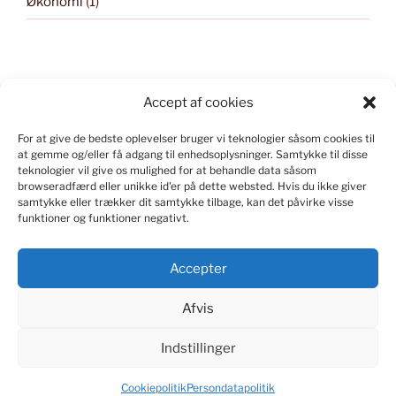
Økonomi
(1)
Accept af cookies
For at give de bedste oplevelser bruger vi teknologier såsom cookies til
KONSTRUERET I WORD PRESS
at gemme og/eller få adgang til enhedsoplysninger.
Samtykke til disse
teknologier vil give os mulighed for at behandle data såsom
Kontakt
webmaster
ved spørgsmål om indlæg og
browseradfærd eller unikke id'er på dette websted.
Hvis du ikke giver
samtykke eller trækker dit samtykke tilbage, kan det påvirke visse
hjemmesiden.
funktioner og funktioner negativt.
Accepter
Afvis
FACEBOOK
INSTAGRAM
TWITTER
LINKEDIN
FLICKR
Indstillinger
Persondatapolitik
Drevet af WordPress
Cookiepolitik
Persondatapolitik