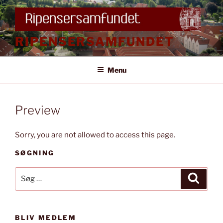
Videre
til
indhold
RIPENSERSAMFUNDET
Menu
Preview
Sorry, you are not allowed to access this page.
SØGNING
Søg
Søg
efter:
BLIV MEDLEM