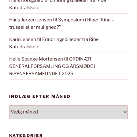
Niels Korsgaard
til
Erindringsbilleder fra Ribe
Katedralskole
Hans Jørgen Jensen
til
Symposium i Ribe: “Kina –
trussel eller mulighed?”
KarinJensen
til
Erindringsbilleder fra Ribe
Katedralskole
Helle Spange Mortensen
til
ORDINÆR
GENERALFORSAMLING OG ÅRSMØDE i
RIPENSERSAMFUNDET 2025
INDLÆG EFTER MÅNED
INDLÆG
EFTER
MÅNED
KATEGORIER