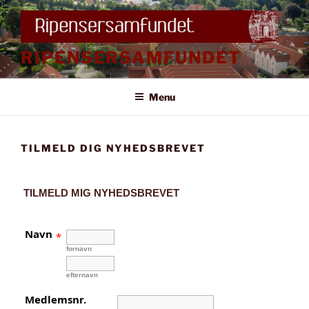
Videre
til
indhold
RIPENSERSAMFUNDET
Menu
TILMELD DIG NYHEDSBREVET
TILMELD MIG NYHEDSBREVET
Navn
*
fornavn
efternavn
Medlemsnr.