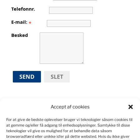
Telefonnr.
E-mail:
*
Besked
SEND
SLET
Accept af cookies
For at give de bedste oplevelser bruger vi teknologier såsom cookies til
KONSTRUERET I WORD PRESS
at gemme og/eller få adgang til enhedsoplysninger.
Samtykke til disse
teknologier vil give os mulighed for at behandle data såsom
Kontakt
webmaster
ved spørgsmål om indlæg og
browseradfærd eller unikke id'er på dette websted.
Hvis du ikke giver