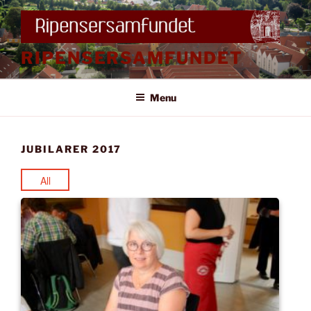
Videre
til
indhold
RIPENSERSAMFUNDET
Menu
JUBILARER 2017
All