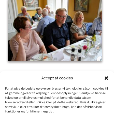
Accept af cookies
For at give de bedste oplevelser bruger vi teknologier såsom cookies til
KONSTRUERET I WORD PRESS
at gemme og/eller få adgang til enhedsoplysninger.
Samtykke til disse
teknologier vil give os mulighed for at behandle data såsom
Kontakt
webmaster
ved spørgsmål om indlæg og
browseradfærd eller unikke id'er på dette websted.
Hvis du ikke giver
samtykke eller trækker dit samtykke tilbage, kan det påvirke visse
hjemmesiden.
funktioner og funktioner negativt.