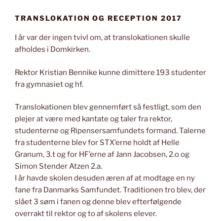
TRANSLOKATION OG RECEPTION 2017
I år var der ingen tvivl om, at translokationen skulle
afholdes i Domkirken.
Rektor Kristian Bennike kunne dimittere 193 studenter
fra gymnasiet og hf.
Translokationen blev gennemført så festligt, som den
plejer at være med kantate og taler fra rektor,
studenterne og Ripensersamfundets formand. Talerne
fra studenterne blev for STX’erne holdt af Helle
Granum, 3.t og for HF’erne af Jann Jacobsen, 2.o og
Simon Stender Atzen 2.a.
I år havde skolen desuden æren af at modtage en ny
fane fra Danmarks Samfundet. Traditionen tro blev, der
slået 3 søm i fanen og denne blev efterfølgende
overrakt til rektor og to af skolens elever.