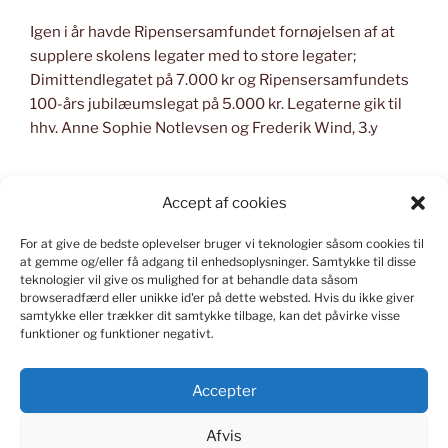
Igen i år havde Ripensersamfundet fornøjelsen af at
supplere skolens legater med to store legater;
Dimittendlegatet på 7.000 kr og Ripensersamfundets
100-års jubilæumslegat på 5.000 kr. Legaterne gik til
hhv. Anne Sophie Notlevsen og Frederik Wind, 3.y
Accept af cookies
For at give de bedste oplevelser bruger vi teknologier såsom cookies til
KONSTRUERET I WORD PRESS
at gemme og/eller få adgang til enhedsoplysninger.
Samtykke til disse
teknologier vil give os mulighed for at behandle data såsom
Kontakt
webmaster
ved spørgsmål om indlæg og
browseradfærd eller unikke id'er på dette websted.
Hvis du ikke giver
samtykke eller trækker dit samtykke tilbage, kan det påvirke visse
hjemmesiden.
funktioner og funktioner negativt.
Accepter
Afvis
FACEBOOK
INSTAGRAM
TWITTER
LINKEDIN
FLICKR