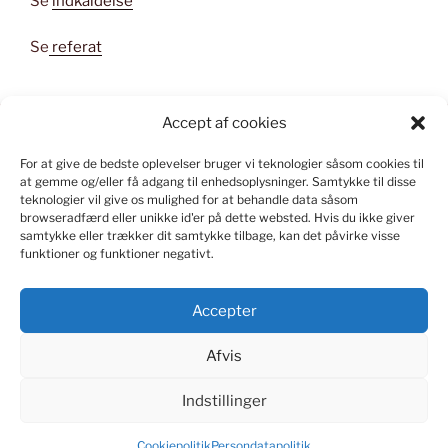
Se
indkaldelse
Se
referat
Accept af cookies
For at give de bedste oplevelser bruger vi teknologier såsom cookies til
KONSTRUERET I WORD PRESS
at gemme og/eller få adgang til enhedsoplysninger.
Samtykke til disse
teknologier vil give os mulighed for at behandle data såsom
Kontakt
webmaster
ved spørgsmål om indlæg og
browseradfærd eller unikke id'er på dette websted.
Hvis du ikke giver
samtykke eller trækker dit samtykke tilbage, kan det påvirke visse
hjemmesiden.
funktioner og funktioner negativt.
Accepter
Afvis
FACEBOOK
INSTAGRAM
TWITTER
LINKEDIN
FLICKR
Indstillinger
Persondatapolitik
Drevet af WordPress
Cookiepolitik
Persondatapolitik