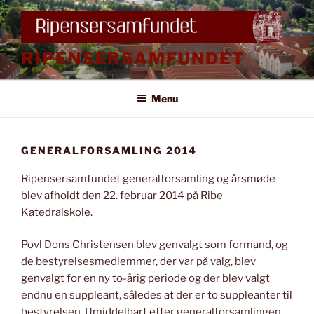
Videre
til
indhold
RIPENSERSAMFUNDET
Menu
GENERALFORSAMLING 2014
Ripensersamfundet generalforsamling og årsmøde
blev afholdt den 22. februar 2014 på Ribe
Katedralskole.
Povl Dons Christensen blev genvalgt som formand, og
de bestyrelsesmedlemmer, der var på valg, blev
genvalgt for en ny to-årig periode og der blev valgt
endnu en suppleant, således at der er to suppleanter til
bestyrelsen. Umiddelbart efter generalforsamlingen