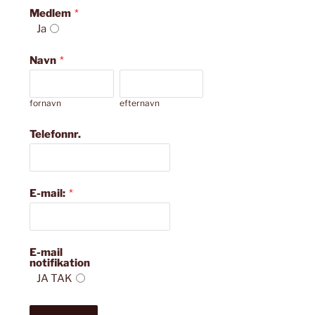
Medlem
*
Ja
Navn
*
fornavn
efternavn
Telefonnr.
E-mail:
*
E-mail
notifikation
JA TAK